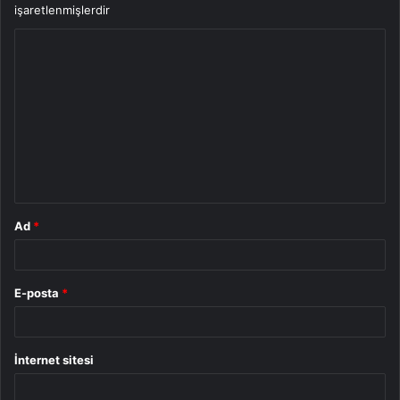
işaretlenmişlerdir
Y
o
r
u
m
*
Ad
*
E-posta
*
İnternet sitesi