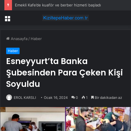
Emekli Kafe’de kuaför ve berber hizmeti başladı
Menü
Anasayfa
/
Haber
Haber
Esneyyurt’ta Banka
Şubesinden Para Çeken Kişi
Soyuldu
EROL KARSLI
Ocak 16, 2024
0
1
Bir dakikadan az