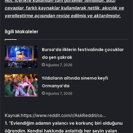
Not: İçerikte kullanılan tüm görseller temsilidir. Bazı
cevaplar, farklı kaynaklar kullanılarak netlik, akıcılık ve
yerelleştirme açısından revize edilmiş ve aktarılmıştır.
İlgili Makaleler
Bursa’da ilklerin festivalinde çocuklar
da şen şakrak
Ağustos 7, 2026
Yıldızların altında sinema keyfi
Ormanya’da
Ağustos 7, 2026
Kaynak:
https://www.reddit.com/r/AskReddit/co…
1. “Evlendiğim adamın yalancı ve korkunç biri olduğunu
öğrendim. Kendisi hakkında anlattığı her şeyin yalan