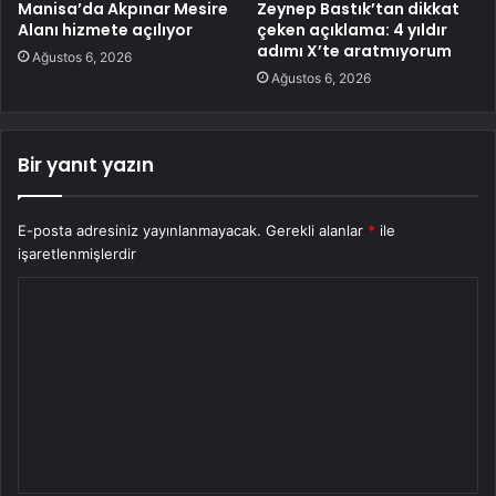
Manisa’da Akpınar Mesire
Zeynep Bastık’tan dikkat
Alanı hizmete açılıyor
çeken açıklama: 4 yıldır
adımı X’te aratmıyorum
Ağustos 6, 2026
Ağustos 6, 2026
Bir yanıt yazın
E-posta adresiniz yayınlanmayacak.
Gerekli alanlar
*
ile
işaretlenmişlerdir
Y
o
r
u
m
*