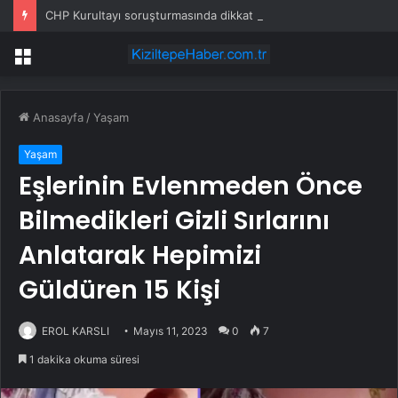
CHP Kurultayı soruşturmasında dikkat çeken ifadeler: Kızım iş için görüşmüş olabilir
Menü
Anasayfa
/
Yaşam
Yaşam
Eşlerinin Evlenmeden Önce
Bilmedikleri Gizli Sırlarını
Anlatarak Hepimizi
Güldüren 15 Kişi
EROL KARSLI
Mayıs 11, 2023
0
7
1 dakika okuma süresi