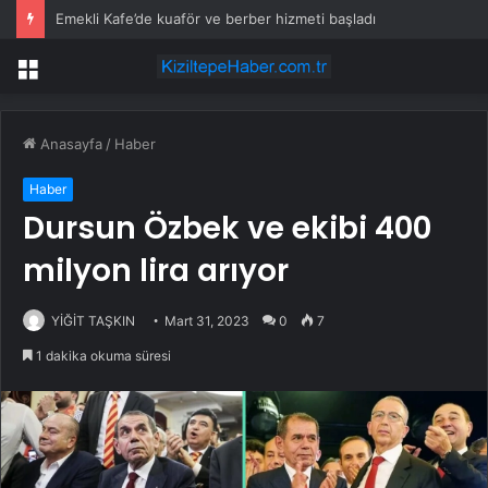
Emekli Kafe’de kuaför ve berber hizmeti başladı
Menü
Anasayfa
/
Haber
Haber
Dursun Özbek ve ekibi 400
milyon lira arıyor
YİĞİT TAŞKIN
Mart 31, 2023
0
7
1 dakika okuma süresi