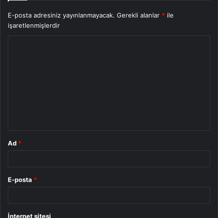
E-posta adresiniz yayınlanmayacak.
Gerekli alanlar
*
ile
işaretlenmişlerdir
Y
o
r
u
m
*
Ad
*
E-posta
*
İnternet sitesi