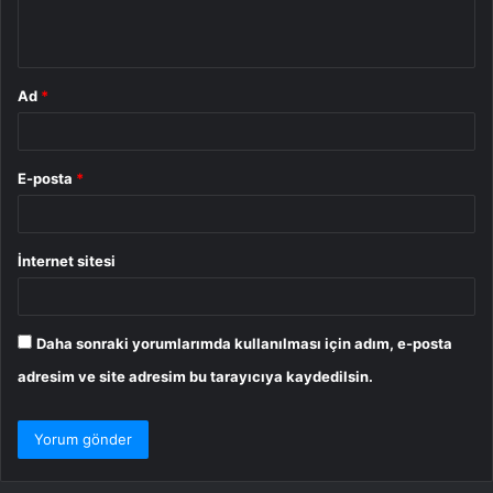
m
*
Ad
*
E-posta
*
İnternet sitesi
Daha sonraki yorumlarımda kullanılması için adım, e-posta
adresim ve site adresim bu tarayıcıya kaydedilsin.