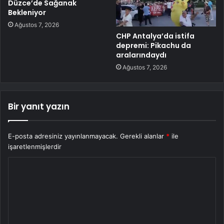
Düzce’de Sağanak
Bekleniyor
Ağustos 7, 2026
CHP Antalya’da istifa
depremi: Pikachu da
aralarındaydı
Ağustos 7, 2026
Bir yanıt yazın
E-posta adresiniz yayınlanmayacak.
Gerekli alanlar
*
ile
işaretlenmişlerdir
Y
o
r
u