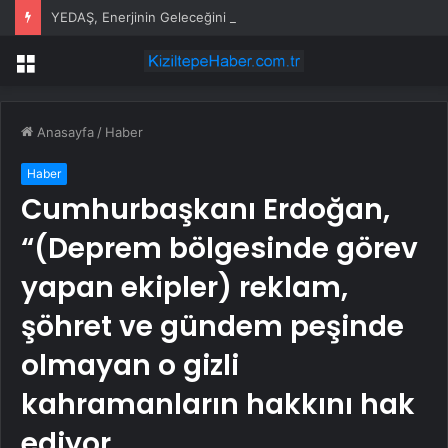
YEDAŞ, Enerjinin Geleceğini Şekillendirecek Genç Yetenekleri Arıyor
Menü
Anasayfa
/
Haber
Haber
Cumhurbaşkanı Erdoğan,
“(Deprem bölgesinde görev
yapan ekipler) reklam,
şöhret ve gündem peşinde
olmayan o gizli
kahramanların hakkını hak
ediyor.