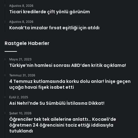
Ağustos 8, 2026
Ticari kredilerde çift yönlü görünüm
Ağustos 8, 2026
Konak’ta imzalar fırsat eşitliği için atıldı
Rastgele Haberler
Mayıs 21, 2023
Türkiye’nin hamlesi sonrası ABD’den kritik açıklama!
Temmuz 31, 2026
4 Temmuz kutlamasında korku dolu anlar! İnişe geçen
uçağa havai fişek isabet etti
Eylül 2, 2025
Asi Nehri’nde Su Sümbülü İstilasına Dikkat!
Şubat 10, 2026
Öğrenciler tek tek ailelerine anlattı… Kocaeli’de
öğretmen 24 öğrencisini taciz ettiği iddiasıyla
tutuklandı