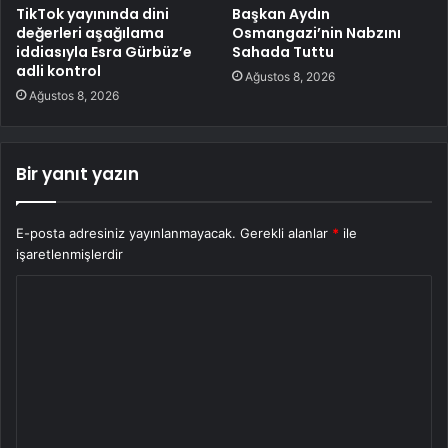
TikTok yayınında dini
Başkan Aydın
değerleri aşağılama
Osmangazi’nin Nabzını
iddiasıyla Esra Gürbüz’e
Sahada Tuttu
adli kontrol
Ağustos 8, 2026
Ağustos 8, 2026
Bir yanıt yazın
E-posta adresiniz yayınlanmayacak.
Gerekli alanlar
*
ile
işaretlenmişlerdir
Y
o
r
u
m
*