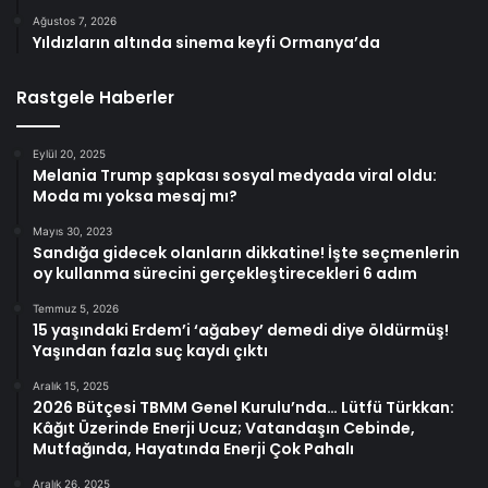
Ağustos 7, 2026
Yıldızların altında sinema keyfi Ormanya’da
Rastgele Haberler
Eylül 20, 2025
Melania Trump şapkası sosyal medyada viral oldu:
Moda mı yoksa mesaj mı?
Mayıs 30, 2023
Sandığa gidecek olanların dikkatine! İşte seçmenlerin
oy kullanma sürecini gerçekleştirecekleri 6 adım
Temmuz 5, 2026
15 yaşındaki Erdem’i ‘ağabey’ demedi diye öldürmüş!
Yaşından fazla suç kaydı çıktı
Aralık 15, 2025
2026 Bütçesi TBMM Genel Kurulu’nda… Lütfü Türkkan:
Kâğıt Üzerinde Enerji Ucuz; Vatandaşın Cebinde,
Mutfağında, Hayatında Enerji Çok Pahalı
Aralık 26, 2025