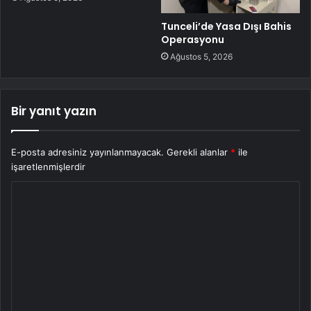
Tunceli’de Yasa Dışı Bahis
Operasyonu
Ağustos 5, 2026
Bir yanıt yazın
E-posta adresiniz yayınlanmayacak.
Gerekli alanlar
*
ile
işaretlenmişlerdir
Y
o
r
u
m
*