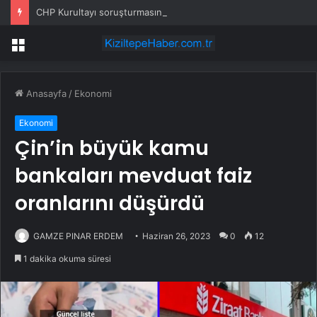
CHP Kurultayı soruşturmasında dikkat çeken ifadeler: Kızım iş için görüşmüş olabilir
Menü
Anasayfa
/
Ekonomi
Ekonomi
Çin’in büyük kamu
bankaları mevduat faiz
oranlarını düşürdü
GAMZE PINAR ERDEM
Haziran 26, 2023
0
12
1 dakika okuma süresi