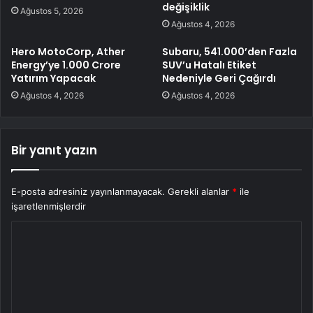
değişiklik
Ağustos 5, 2026
Ağustos 4, 2026
Hero MotoCorp, Ather
Subaru, 541.000’den Fazla
Energy’ye 1.000 Crore
SUV’u Hatalı Etiket
Yatırım Yapacak
Nedeniyle Geri Çağırdı
Ağustos 4, 2026
Ağustos 4, 2026
Bir yanıt yazın
E-posta adresiniz yayınlanmayacak.
Gerekli alanlar
*
ile
işaretlenmişlerdir
Y
o
r
u