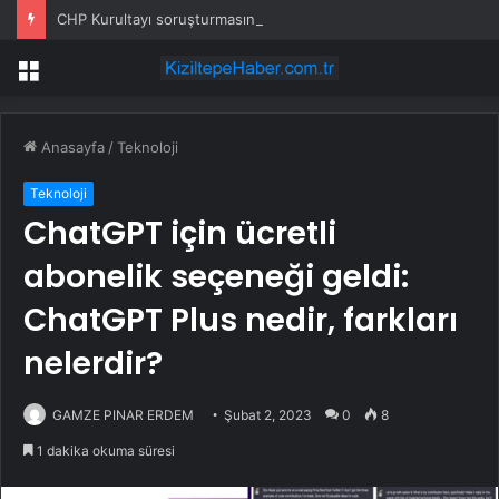
CHP Kurultayı soruşturmasında dikkat çeken ifadeler: Kızım iş için görüşmüş olabilir
Menü
Anasayfa
/
Teknoloji
Teknoloji
ChatGPT için ücretli
abonelik seçeneği geldi:
ChatGPT Plus nedir, farkları
nelerdir?
GAMZE PINAR ERDEM
Şubat 2, 2023
0
8
1 dakika okuma süresi