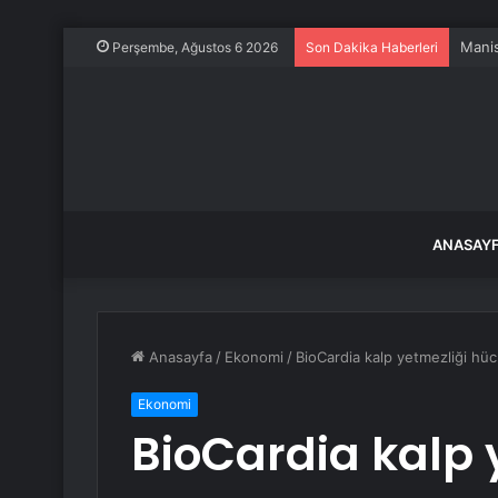
Manis
Perşembe, Ağustos 6 2026
Son Dakika Haberleri
ANASAY
Anasayfa
/
Ekonomi
/
BioCardia kalp yetmezliği hü
Ekonomi
BioCardia kalp 