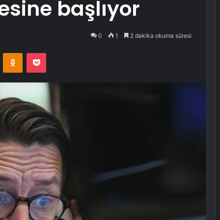
sine başlıyor
0
1
2 dakika okuma süresi
VKontakte
Odnoklassniki
Pocket