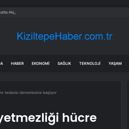
a’da Akpınar Mesire Alanı hizmete açılıyor
FA
HABER
EKONOMI
SAĞLIK
TEKNOLOJI
YAŞAM
cre tedavisi denemesine başlıyor
yetmezliği hücre