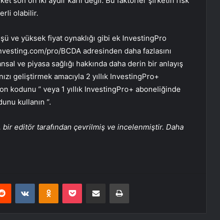
et son on iki aydır kârlı değil. Bu faktörler şirketin risk
rli olabilir.
üşü ve yüksek fiyat oynaklığı gibi ek InvestingPro
.investing.com/pro/BCDA adresinden daha fazlasını
ansal ve piyasa sağlığı hakkında daha derin bir anlayış
nızı geliştirmek amacıyla 2 yıllık InvestingPro+
on kodunu ” veya 1 yıllık InvestingPro+ aboneliğinde
unu kullanın “.
bir editör tarafından çevrilmiş ve incelenmiştir. Daha
erest
Reddit
VKontakte
Odnoklassniki
Pocket
E-Posta ile paylaş
Yazdır