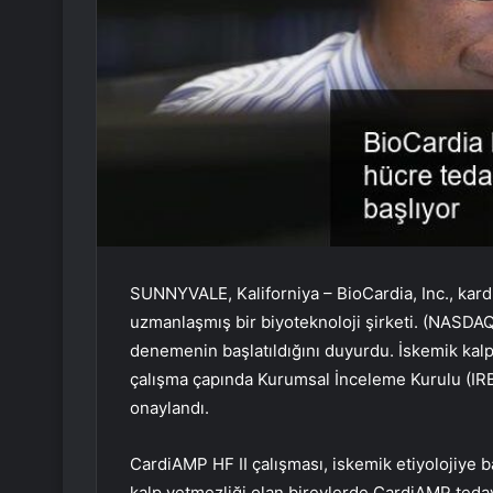
SUNNYVALE, Kaliforniya – BioCardia, Inc., kard
uzmanlaşmış bir biyoteknoloji şirketi. (NASDAQ
denemenin başlatıldığını duyurdu. İskemik kalp 
çalışma çapında Kurumsal İnceleme Kurulu (IRB
onaylandı.
CardiAMP HF II çalışması, iskemik etiyolojiye b
kalp yetmezliği olan bireylerde CardiAMP tedav