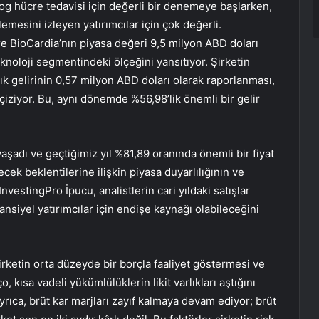
g hücre tedavisi için değerli bir denemeye başlarken,
lemesini izleyen yatırımcılar için çok değerli.
e BioCardia’nın piyasa değeri 9,5 milyon ABD doları
noloji segmentindeki ölçeğini yansıtıyor. Şirketin
lık gelirinin 0,57 milyon ABD doları olarak raporlanması,
ı çiziyor. Bu, aynı dönemde %56,98’lik önemli bir gelir
 yaşadı ve geçtiğimiz yıl %81,89 oranında önemli bir fiyat
ek beklentilerine ilişkin piyasa duyarlılığının ve
 InvestingPro İpucu, analistlerin cari yıldaki satışlar
siyel yatırımcılar için endişe kaynağı olabileceğini
rketin orta düzeyde bir borçla faaliyet göstermesi ve
o, kısa vadeli yükümlülüklerin likit varlıkları aştığını
 Ayrıca, brüt kar marjları zayıf kalmaya devam ediyor; brüt