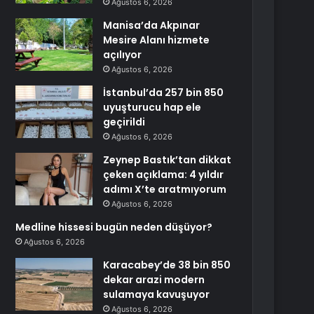
Ağustos 6, 2026
Manisa’da Akpınar
Mesire Alanı hizmete
açılıyor
Ağustos 6, 2026
İstanbul’da 257 bin 850
uyuşturucu hap ele
geçirildi
Ağustos 6, 2026
Zeynep Bastık’tan dikkat
çeken açıklama: 4 yıldır
adımı X’te aratmıyorum
Ağustos 6, 2026
Medline hissesi bugün neden düşüyor?
Ağustos 6, 2026
Karacabey’de 38 bin 850
dekar arazi modern
sulamaya kavuşuyor
Ağustos 6, 2026