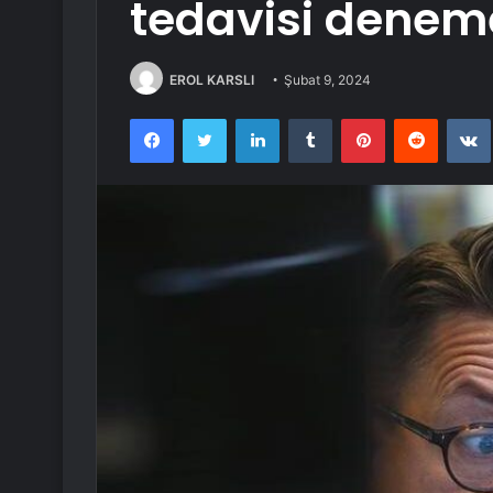
tedavisi deneme
EROL KARSLI
Şubat 9, 2024
Facebook
Twitter
LinkedIn
Tumblr
Pinterest
Reddit