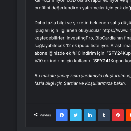
kar -8,2 milyon USD olarak rapor ediliyor ve şirk
profilini değerlendiren yatırımcılar için çok değe
Daha fazla bilgi ve şirketin beklenen satış düş
İpuçları için ilgilenen okuyucular https://www
keşfedebilirler. InvestingPro, BioCardia’nın fin
sağlayabilecek 12 ek ipucu listeliyor. Araştırma
aboneliğinizde ek %10 indirim için.
“SFY24
Kup
%10 ek indirim için kullanın.
“SFY241
Kupon kod
Bu makale yapay zeka yardımıyla oluşturulmuş, 
fazla bilgi için Şartlar ve Koşullarımıza bakın.
Facebook
Twitter
LinkedIn
Tumblr
Pint
Paylaş