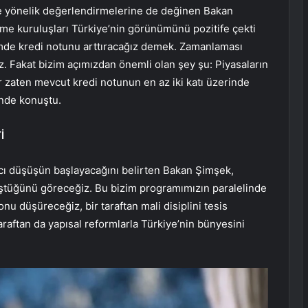
ye yönelik değerlendirmelerine de değinen Bakan
me kuruluşları Türkiye’nin görünümünü pozitife çekti
de kredi notunu arttıracağız demek. Zamanlaması
Fakat bizim açımızdan önemli olan şey şu: Piyasaların
ar zaten mevcut kredi notunun en az iki katı üzerinde
linde konuştu.
İ
cı düşüşün başlayacağını belirten Bakan Şimşek,
ştüğünü göreceğiz. Bu bizim programımızın paralelinde
onu düşüreceğiz, bir taraftan mali disiplini tesis
 taraftan da yapısal reformlarla Türkiye’nin bünyesini