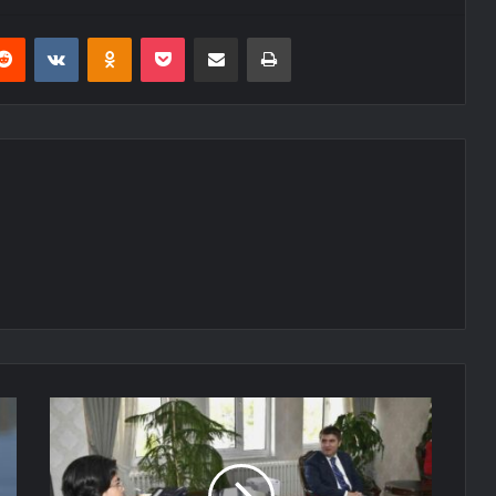
erest
Reddit
VKontakte
Odnoklassniki
Pocket
E-Posta ile paylaş
Yazdır