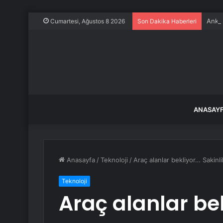
Ankar
Cumartesi, Ağustos 8 2026
Son Dakika Haberleri
ANASAY
Anasayfa
/
Teknoloji
/
Araç alanlar bekliyor… Sakinli
Teknoloji
Araç alanlar bek