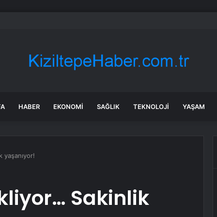
a ve Avrupa başkenti arasında yeni ticaret görüşmeleri yolda
FA
HABER
EKONOMI
SAĞLIK
TEKNOLOJI
YAŞAM
k yaşanıyor!
liyor… Sakinlik