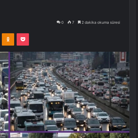
0
7
2 dakika okuma süresi
VKontakte
Odnoklassniki
Pocket