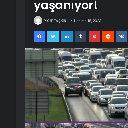
yaşanıyor!
YİĞİT TAŞKIN
Haziran 15, 2023
Facebook
Twitter
LinkedIn
Tumblr
Pinterest
Reddit