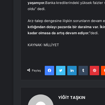
yaşanıyor.
Banka kredilerindeki yüksek faizler v
oldu” dedi.
Arz-talep dengesine ilişkin sorunların devam ett
kıtlığından dolayı pazarda bir daralma var. İkinc
kadar olmasa da artış devam ediyor.”
dedi.
KAYNAK:
MİLLİYET
Facebook
Twitter
LinkedIn
Tumblr
Pint
Paylaş
YİĞİT TAŞKIN