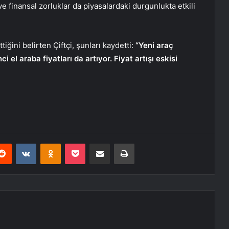
e finansal zorluklar da piyasalardaki durgunlukta etkili
iğini belirten Çiftçi, şunları kaydetti:
“Yeni araç
i el araba fiyatları da artıyor. Fiyat artışı eskisi
erest
Reddit
VKontakte
Odnoklassniki
Pocket
E-Posta ile paylaş
Yazdır