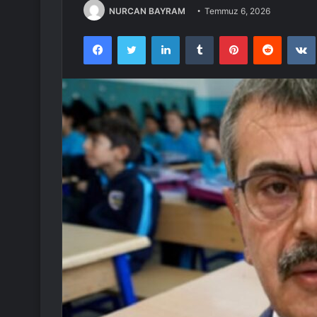
NURCAN BAYRAM
Temmuz 6, 2026
Facebook
Twitter
LinkedIn
Tumblr
Pinterest
Reddit