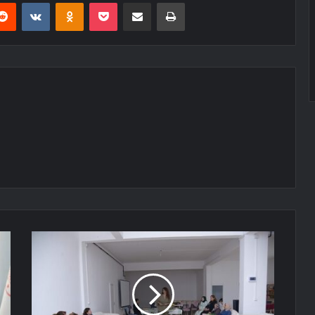
erest
Reddit
VKontakte
Odnoklassniki
Pocket
E-Posta ile paylaş
Yazdır