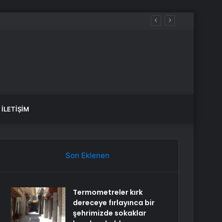
ir
İLETIŞIM
Son Eklenen
Termometreler kırk
dereceye fırlayınca bir
şehrimizde sokaklar