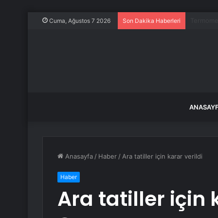
CHP Kurul
Cuma, Ağustos 7 2026
Son Dakika Haberleri
ANASAY
Anasayfa
/
Haber
/
Ara tatiller için karar verildi
Haber
Ara tatiller için 