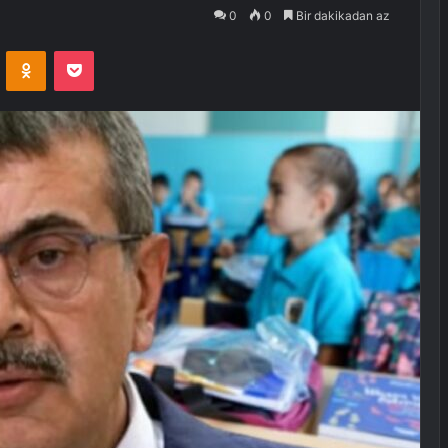
0
0
Bir dakikadan az
VKontakte
Odnoklassniki
Pocket