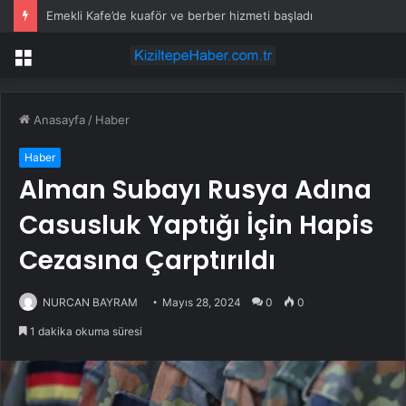
Emekli Kafe’de kuaför ve berber hizmeti başladı
Menü
Anasayfa
/
Haber
Haber
Alman Subayı Rusya Adına
Casusluk Yaptığı İçin Hapis
Cezasına Çarptırıldı
NURCAN BAYRAM
Mayıs 28, 2024
0
0
1 dakika okuma süresi