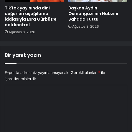
TikTok yayınında dini
Başkan Aydın
değerleri aşağılama
Osmangazi’nin Nabzını
iddiasıyla Esra Gürbüz’e
Sahada Tuttu
adli kontrol
Ağustos 8, 2026
Ağustos 8, 2026
Bir yanıt yazın
E-posta adresiniz yayınlanmayacak.
Gerekli alanlar
*
ile
işaretlenmişlerdir
Y
o
r
u
m