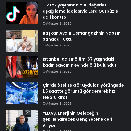
TikTok yayınında dini değerleri
aşağılama iddiasıyla Esra Gürbüz’e
adli kontrol
Ağustos 8, 2026
Başkan Aydın Osmangazi’nin Nabzını
Sahada Tuttu
Ağustos 8, 2026
İstanbul’da sır ölüm: 37 yaşındaki
kadın savcının evinde ölü bulundu!
Ağustos 8, 2026
Çin’de özel sektör uyduları yörüngede
1,5 saatte görüntü göndererek hız
rekoru kırdı
Ağustos 8, 2026
YEDAŞ, Enerjinin Geleceğini
Şekillendirecek Genç Yetenekleri
Arıyor