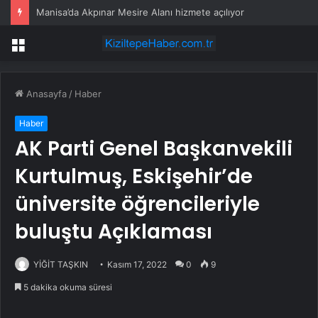
Manisa’da Akpınar Mesire Alanı hizmete açılıyor
Menü
Anasayfa
/
Haber
Haber
AK Parti Genel Başkanvekili
Kurtulmuş, Eskişehir’de
üniversite öğrencileriyle
buluştu Açıklaması
YİĞİT TAŞKIN
Kasım 17, 2022
0
9
5 dakika okuma süresi