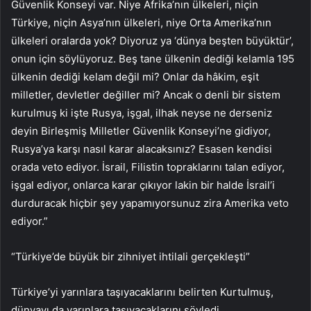
Güvenlik Konseyi var. Niye Afrika’nın ülkeleri, niçin
Türkiye, niçin Asya’nın ülkeleri, niye Orta Amerika’nın
ülkeleri oralarda yok? Diyoruz ya ‘dünya beşten büyüktür’,
onun için söylüyoruz. Beş tane ülkenin dediği kelamla 195
ülkenin dediği kelam değil mi? Onlar da hâkim, eşit
milletler, devletler değiller mi? Ancak o denli bir sistem
kurulmuş ki işte Rusya, işgal, ilhak neyse ne derseniz
deyin Birleşmiş Milletler Güvenlik Konseyi’ne gidiyor,
Rusya’ya karşı nasıl karar alacaksınız? Esasen kendisi
orada veto ediyor. İsrail, Filistin topraklarını talan ediyor,
işgal ediyor, onlarca karar çıkıyor lakin bir halde İsrail’i
durduracak hiçbir şey yapamıyorsunuz zira Amerika veto
ediyor.”
“Türkiye’de büyük bir zihniyet ihtilali gerçekleşti”
Türkiye’yi yarınlara taşıyacaklarını belirten Kurtulmuş,
dünyayı da yarınlara taşıyacaklarını söyledi.