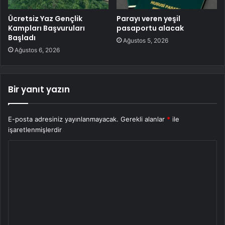
Ücretsiz Yaz Gençlik
Parayı veren yeşil
Kampları Başvuruları
pasaportu alacak
Başladı
Ağustos 5, 2026
Ağustos 6, 2026
Bir yanıt yazın
E-posta adresiniz yayınlanmayacak.
Gerekli alanlar
*
ile
işaretlenmişlerdir
Y
o
r
u
m
*