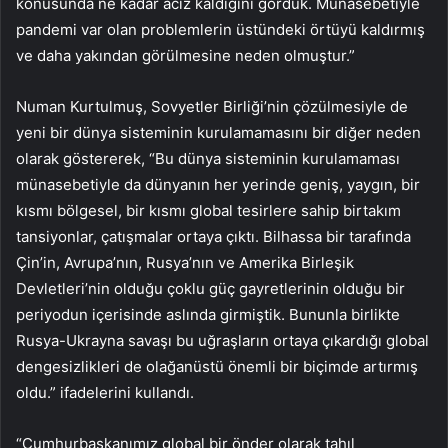
konusunda ne kadar aciz kaldığını gördük. Münasebetiyle
pandemi var olan problemlerin üstündeki örtüyü kaldırmış
ve daha yakından görülmesine neden olmuştur.”
Numan Kurtulmuş, Sovyetler Birliği’nin çözülmesiyle de
yeni bir dünya sisteminin kurulamamasını bir diğer neden
olarak göstererek, “Bu dünya sisteminin kurulamaması
münasebetiyle da dünyanın her yerinde geniş, yaygın, bir
kısmı bölgesel, bir kısmı global tesirlere sahip birtakım
tansiyonlar, çatışmalar ortaya çıktı. Bilhassa bir tarafında
Çin’in, Avrupa’nın, Rusya’nın ve Amerika Birleşik
Devletleri’nin olduğu çoklu güç gayretlerinin olduğu bir
periyodun içerisinde aslında girmiştik. Bununla birlikte
Rusya-Ukrayna savaşı bu uğraşların ortaya çıkardığı global
dengesizlikleri de olağanüstü önemli bir biçimde artırmış
oldu.” ifadelerini kullandı.
“Cumhurbaşkanımız global bir önder olarak tahıl