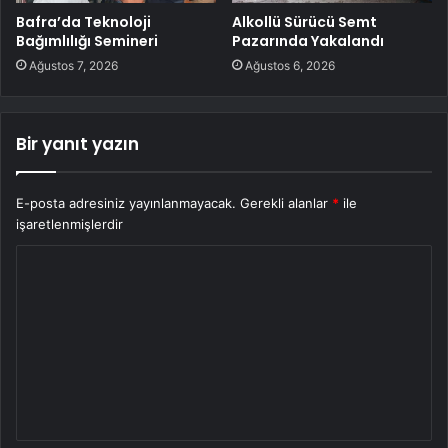
Bafra’da Teknoloji
Alkollü Sürücü Semt
Bağımlılığı Semineri
Pazarında Yakalandı
Ağustos 7, 2026
Ağustos 6, 2026
Bir yanıt yazın
E-posta adresiniz yayınlanmayacak.
Gerekli alanlar
*
ile
işaretlenmişlerdir
Y
o
r
u
m
*