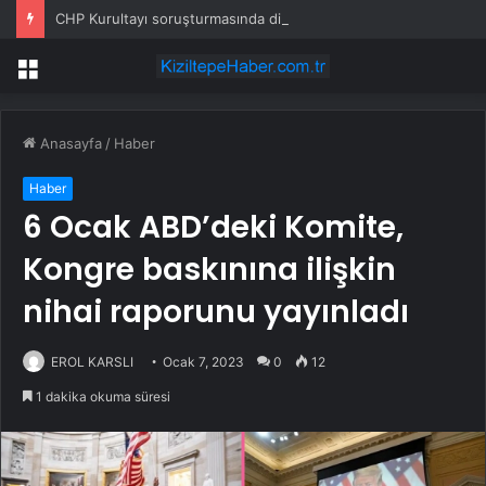
CHP Kurultayı soruşturmasında dikkat çeken ifadeler: Kızım iş için görüşmüş olabilir
Menü
Anasayfa
/
Haber
Haber
6 Ocak ABD’deki Komite,
Kongre baskınına ilişkin
nihai raporunu yayınladı
EROL KARSLI
Ocak 7, 2023
0
12
1 dakika okuma süresi